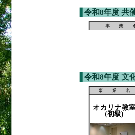
令和8年度 共
事 業 
令和8年度 
事 業 名
オカリナ教
(初級)