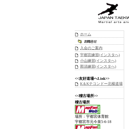
ホーム
入会のご案内
宇都宮練習(インスタへ)
小山練習(インスタへ)
那須練習(インスタへ)
<<友好道場へLink>>
K＆Kテコンドー北楊道場
<<稽古場所>>
稽古場所
場所：宇都宮体育館
宇都宮市元今泉5-6-18